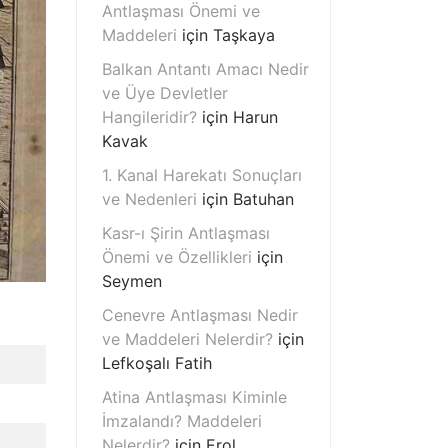
Antlaşması Önemi ve
Maddeleri
için
Taşkaya
Balkan Antantı Amacı Nedir
ve Üye Devletler
Hangileridir?
için
Harun
Kavak
1. Kanal Harekatı Sonuçları
ve Nedenleri
için
Batuhan
Kasr-ı Şirin Antlaşması
Önemi ve Özellikleri
için
Seymen
Cenevre Antlaşması Nedir
ve Maddeleri Nelerdir?
için
Lefkoşalı Fatih
Atina Antlaşması Kiminle
İmzalandı? Maddeleri
Nelerdir?
için
Erol