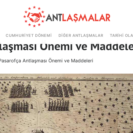
CUMHURIYET DÖNEMI
DIĞER ANTLAŞMALAR
TARIHI OL
tlaşması Önemi ve Maddele
Pasarofça Antlaşması Önemi ve Maddeleri