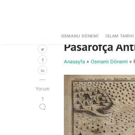
OSMANLI DÖNEMI
İSLAM TARIHI
Paylaş
Pasarofça An
Anasayfa
»
Osmanlı Dönemi
» 
Yorum
1