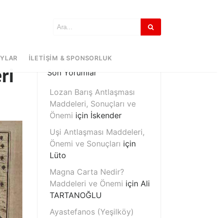
AYLAR
İLETIŞIM & SPONSORLUK
ri
Son Yorumlar
Lozan Barış Antlaşması
Maddeleri, Sonuçları ve
Önemi
için
İskender
Uşi Antlaşması Maddeleri,
Önemi ve Sonuçları
için
Lüto
Magna Carta Nedir?
Maddeleri ve Önemi
için
Ali
TARTANOĞLU
Ayastefanos (Yeşilköy)