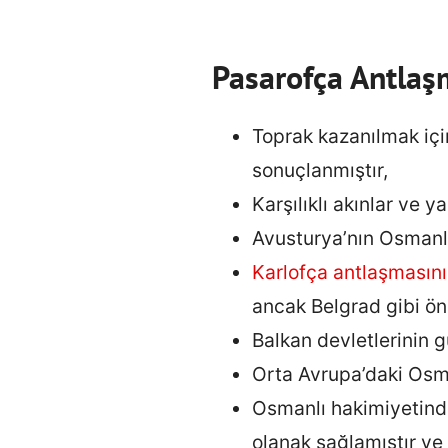
Pasarofça Antlaş
Toprak kazanılmak içi
sonuçlanmıştır,
Karşılıklı akınlar ve 
Avusturya’nın Osmanlı
Karlofça antlaşmasın
ancak Belgrad gibi öne
Balkan devletlerinin g
Orta Avrupa’daki Osman
Osmanlı hakimiyetinde
olanak sağlamıştır ve