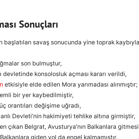
ması Sonuçları
n başlatılan savaş sonucunda yine toprak kaybıyl
yağmalar son bulmuştur,
 devletinde konsolosluk açması kararı verildi,
ın
etkisiyle elde edilen Mora yarımadası alınmıştır;
mli bir yer kaybedilmiştir,
üç orantıları değişime uğradı,
lı Devleti’nin hakimiyeti tehlike altına girmiştir,
n çıkan Belgrat, Avusturya’nın Balkanlara gitmesi 
 Balkanlara giden yol da engel kalmamıştır.