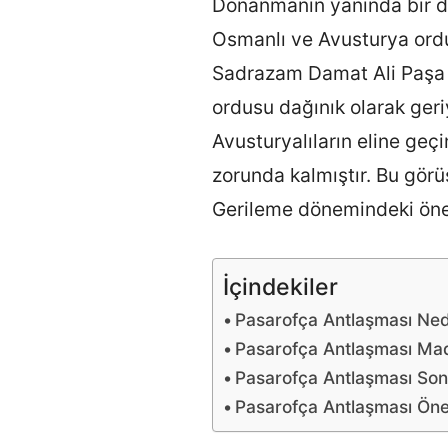
Donanmanın yanında bir de
Osmanlı ve Avusturya ordu
Sadrazam Damat Ali Paşa b
ordusu dağınık olarak ger
Avusturyalıların eline ge
zorunda kalmıştır. Bu görüş
Gerileme dönemindeki önem
İçindekiler
Pasarofça Antlaşması Ned
Pasarofça Antlaşması Mad
Pasarofça Antlaşması Son
Pasarofça Antlaşması Ön