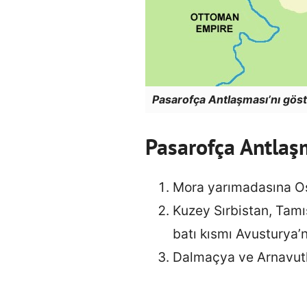
Pasarofça Antlaşması’nı göst
Pasarofça Antlaş
Mora yarımadasına Os
Kuzey Sırbistan, Tamı
batı kısmı Avusturya’n
Dalmaçya ve Arnavutlu