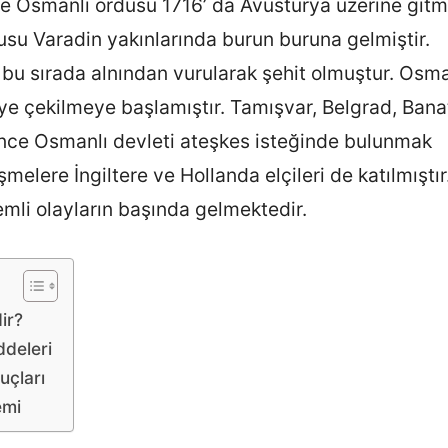
 Osmanlı ordusu 1716’ da Avusturya üzerine gitmi
su Varadin yakınlarında burun buruna gelmiştir.
u sırada alnından vurularak şehit olmuştur. Osma
iye çekilmeye başlamıştır. Tamışvar, Belgrad, Bana
çince Osmanlı devleti ateşkes isteğinde bulunmak
melere İngiltere ve Hollanda elçileri de katılmıştır
li olayların başında gelmektedir.
ir?
deleri
uçları
emi