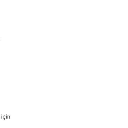
a
için