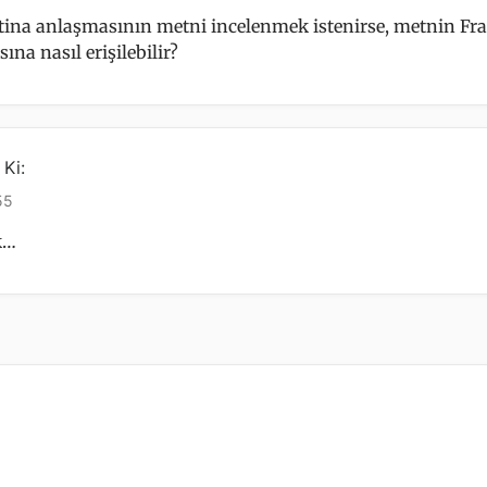
tina anlaşmasının metni incelenmek istenirse, metnin Fra
ına nasıl erişilebilir?
 Ki:
55
k…