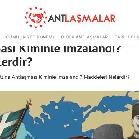
CUMHURIYET DÖNEMI
DIĞER ANTLAŞMALAR
TARIHI OL
ası Kiminle İmzalandı?
erdir?
tina Antlaşması Kiminle İmzalandı? Maddeleri Nelerdir?