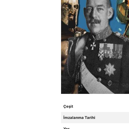
Çeşit
İmzalanma Tarihi
Yer