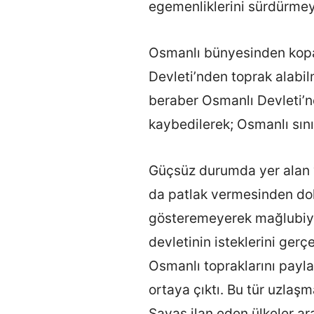
egemenliklerini sürdürmey
Osmanlı bünyesinden kop
Devleti’nden toprak alabi
beraber Osmanlı Devleti’ne
kaybedilerek; Osmanlı sını
Güçsüz durumda yer alan 
da patlak vermesinden dol
gösteremeyerek mağlubiyet
devletinin isteklerini gerç
Osmanlı topraklarını payla
ortaya çıktı. Bu tür uzlaş
Savaş ilan eden ülkeler ar