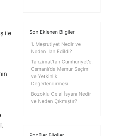
Son Eklenen Bilgiler
ş ile
1. Meşrutiyet Nedir ve
Neden İlan Edildi?
Tanzimat’tan Cumhuriyet’e:
Osmanlı’da Memur Seçimi
nın
ve Yetkinlik
Değerlendirmesi
Bozoklu Celal İsyanı Nedir
ve Neden Çıkmıştır?
e
i.
Popüler Bilgiler