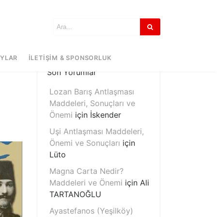
AYLAR
İLETIŞIM & SPONSORLUK
Son Yorumlar
Lozan Barış Antlaşması
Maddeleri, Sonuçları ve
Önemi
için
İskender
Uşi Antlaşması Maddeleri,
Önemi ve Sonuçları
için
Lüto
Magna Carta Nedir?
Maddeleri ve Önemi
için
Ali
TARTANOĞLU
Ayastefanos (Yeşilköy)