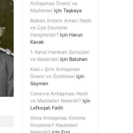
Antlaşması Önemi ve
Maddeleri
için
Taşkaya
Balkan Antantı Amacı Nedir
ve Üye Devletler
Hangileridir?
için
Harun
Kavak
1. Kanal Harekatı Sonuçları
ve Nedenleri
için
Batuhan
Kasr-ı Şirin Antlaşması
Önemi ve Özellikleri
için
Seymen
Cenevre Antlaşması Nedir
ve Maddeleri Nelerdir?
için
Lefkoşalı Fatih
Atina Antlaşması Kiminle
İmzalandı? Maddeleri
Nelerdir?
için
Erol