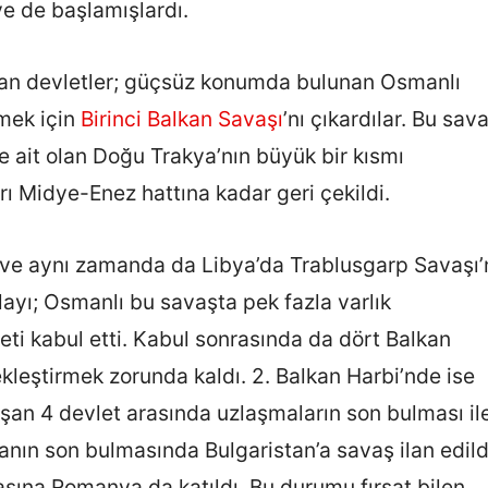
e de başlamışlardı.
an devletler; güçsüz konumda bulunan Osmanlı
lmek için
Birinci Balkan Savaşı
’nı çıkardılar. Bu sava
 ait olan Doğu Trakya’nın büyük bir kısmı
rı Midye-Enez hattına kadar geri çekildi.
ve aynı zamanda da Libya’da Trablusgarp Savaşı’
ayı; Osmanlı bu savaşta pek fazla varlık
i kabul etti. Kabul sonrasında da dört Balkan
ekleştirmek zorunda kaldı. 2. Balkan Harbi’nde ise
şan 4 devlet arasında uzlaşmaların son bulması il
manın son bulmasında Bulgaristan’a savaş ilan edild
asına Romanya da katıldı. Bu durumu fırsat bilen