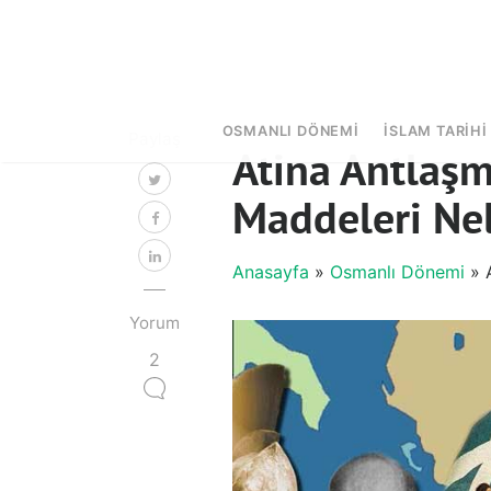
OSMANLI DÖNEMI
İSLAM TARIHI
Paylaş
Atina Antlaşm
Maddeleri Nel
Anasayfa
»
Osmanlı Dönemi
» A
Yorum
2